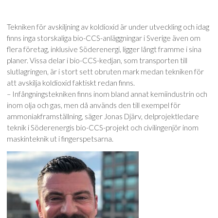
Tekniken för avskiljning av koldioxid är under utveckling och idag
finns inga storskaliga bio-CCS-anläggningar i Sverige även om
flera företag, inklusive Söderenergi, ligger långt framme i sina
planer. Vissa delar i bio-CCS-kedjan, som transporten till
slutlagringen, är i stort sett obruten mark medan tekniken för
att avskilja koldioxid faktiskt redan finns.
– Infångningstekniken finns inom bland annat kemiindustrin och
inom olja och gas, men då används den till exempel för
ammoniakframställning, säger Jonas Djärv, delprojektledare
teknik i Söderenergis bio-CCS-projekt och civilingenjör inom
maskinteknik ut i fingerspetsarna.