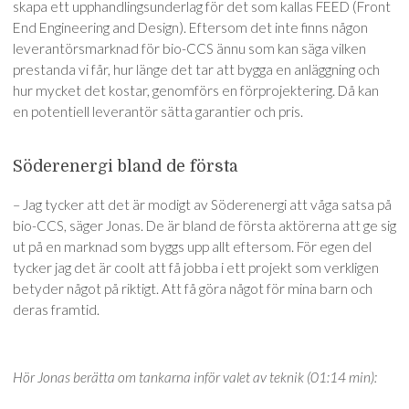
skapa ett upphandlingsunderlag för det som kallas FEED (Front
End Engineering and Design). Eftersom det inte finns någon
leverantörsmarknad för bio-CCS ännu som kan säga vilken
prestanda vi får, hur länge det tar att bygga en anläggning och
hur mycket det kostar, genomförs en förprojektering. Då kan
en potentiell leverantör sätta garantier och pris.
Söderenergi bland de första
– Jag tycker att det är modigt av Söderenergi att våga satsa på
bio-CCS, säger Jonas. De är bland de första aktörerna att ge sig
ut på en marknad som byggs upp allt eftersom. För egen del
tycker jag det är coolt att få jobba i ett projekt som verkligen
betyder något på riktigt. Att få göra något för mina barn och
deras framtid.
Hör Jonas berätta om tankarna inför valet av teknik (01:14 min):