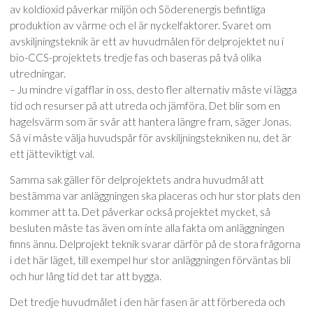
av koldioxid påverkar miljön och Söderenergis befintliga
produktion av värme och el är nyckelfaktorer. Svaret om
avskiljningsteknik är ett av huvudmålen för delprojektet nu i
bio-CCS-projektets tredje fas och baseras på två olika
utredningar.
– Ju mindre vi gafflar in oss, desto fler alternativ måste vi lägga
tid och resurser på att utreda och jämföra. Det blir som en
hagelsvärm som är svår att hantera längre fram, säger Jonas.
Så vi måste välja huvudspår för avskiljningstekniken nu, det är
ett jätteviktigt val.
Samma sak gäller för delprojektets andra huvudmål att
bestämma var anläggningen ska placeras och hur stor plats den
kommer att ta. Det påverkar också projektet mycket, så
besluten måste tas även om inte alla fakta om anläggningen
finns ännu. Delprojekt teknik svarar därför på de stora frågorna
i det här läget, till exempel hur stor anläggningen förväntas bli
och hur lång tid det tar att bygga.
Det tredje huvudmålet i den här fasen är att förbereda och