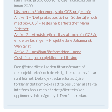
kan vi avskilja 500 000 ton biogen koldioxid per år
innan 2030.
Läs mer om Söderenergis bio-CCS-projekt här
Artikel 1 – ”Det pratas positivt om Södertälje i och
med bio-CCS” – Telges hållbarhetschef Maria
Richtnér
Artikel 2 – Vi måste göra allt av allt och bio-CCS är
en del av lösningen – Projektledare Johanna Ek
Wahlqvist
Artikel 3 – Ansökan för framtiden – Anna
Gustafsson, delprojektledare tillstånd
Den
fjärde artikeln
i serien tittar närmare på
delprojekt teknik och de viktiga beslut som väntar
runt hörnet. Delprojektledare Jonas Djärv
förklarar det komplexa i att ta beslut när alla fakta
inte finns ännu, men när det gäller tekniken
uppfinner vi inte något nytt. Den finns redan.